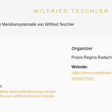
WILFRIED TESCHLER
Organizer
Praxis Regina Radac
Website:
https://www.eventbrite
3093872562
r:
brite.de/e/selbstheilung-mit-der-
k-von-wilfried-teschler-tickets-