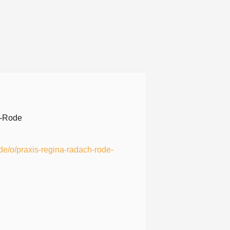
h-Rode
.de/o/praxis-regina-radach-rode-