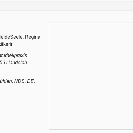
 HeideSeele, Regina
tikerin
turheilpraxis
56 Handeloh –
ühlen, NDS, DE,