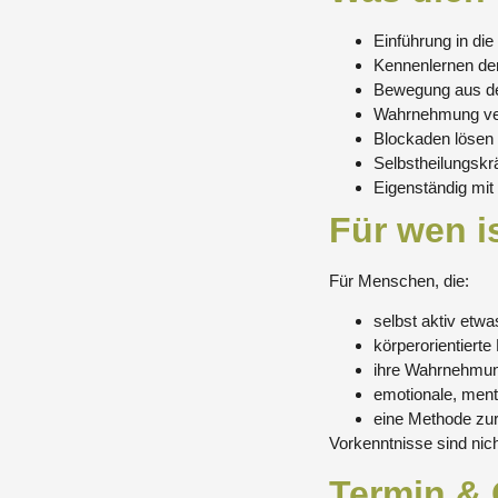
Einführung in die
Kennenlernen de
Bewegung aus de
Wahrnehmung vert
Blockaden lösen 
Selbstheilungskr
Eigenständig mit
Für wen i
Für Menschen, die:
selbst aktiv etwa
körperorientiert
ihre Wahrnehmun
emotionale, men
eine Methode zur
Vorkenntnisse sind nicht
Termin & 